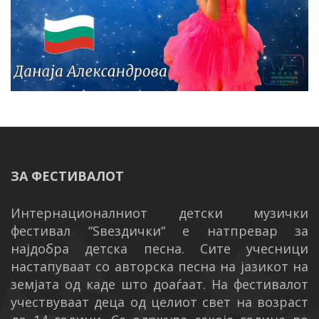
ЗА ФЕСТИВАЛОТ
Интернационалниот детски музички
фестивал “Ѕвездички“ е натпревар за
најдобра детска песна. Сите учесници
настапуваат со авторска песна на јазикот на
земјата од каде што доаѓаат. На фестивалот
учествуваат деца од целиот свет на возраст