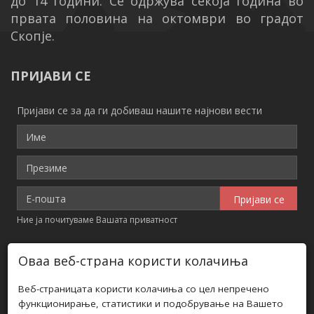
до 14 години.
Се одржува секоја година во
првата половина на октомври во градот
Скопје.
ПРИЈАВИ СЕ
Пријави се за да ги добиваш нашите најнови вести
Ние ја почитуваме Вашата приватност
КОНТАКТ ИНФОРМАЦИИ
Оваа веб-страна користи колачиња
Адреса: 5та Прилепска Бригада бр. 8
Веб-страницата користи колачиња со цел непречено
функционирање, статистики и подобрување на Вашето
Телефон: +389 (0) 70 208 656