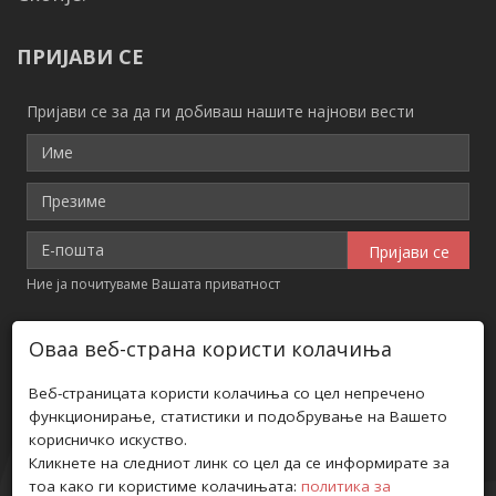
ПРИЈАВИ СЕ
Пријави се за да ги добиваш нашите најнови вести
Ние ја почитуваме Вашата приватност
КОНТАКТ ИНФОРМАЦИИ
Оваа веб-страна користи колачиња
Адреса: 5та Прилепска Бригада бр. 8
Веб-страницата користи колачиња со цел непречено
функционирање, статистики и подобрување на Вашето
Телефон: +389 (0) 70 208 656
корисничко искуство.
Кликнете на следниот линк со цел да се информирате за
Е-пошта: estrada@t.mk
тоа како ги користиме колачињата:
политика за