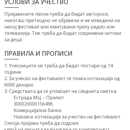
УСЛОВИ ЗА УЧЕСТВО
Пријавените песни треба да бидат авторски,
никогаш претходно не објавени и не изведени на
некој фестивал или емитувани преку радио или
телевизија. Тие треба да бидат современи хитови
за деца.
ПРАВИЛА И ПРОПИСИ
1.
Учесниците не треба да бидат постари од 14
години.
2.
За учесво на фестивалот се плаќа котизација од
6000 денари.
3. Средствата да се уплаќаат на следната сметка:
Естрада МЦ – Прилеп
300020000156496
Комерцијална банка
Назнака: котизација за учество на фестивалот
Секоја пријава треба да содржи:
•
mp3 на песната вклучувајќи го комплетниот