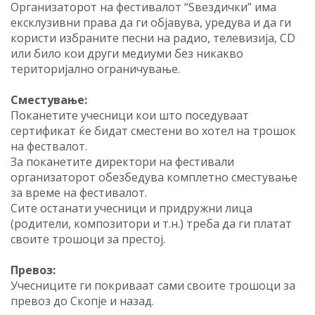
Организаторот на фестивалот “Ѕвездички” има
ексклузивни права да ги објавува, уредува и да ги
користи избраните песни на радио, телевизија, CD
или било кои други медиуми без никакво
територијално ограничување.
Сместување:
Поканетите учесници кои што поседуваат
сертификат ќе бидат сместени во хотел на трошок
на фествалот.
За поканетите директори на фестивали
организаторот обезбедува комплетно сместување
за време на фестивалот.
Сите останати учесници и придружни лица
(родители, композитори и т.н.) треба да ги платат
своите трошоци за престој.
Превоз:
Учесниците ги покриваат сами своите трошоци за
превоз до Скопје и назад.