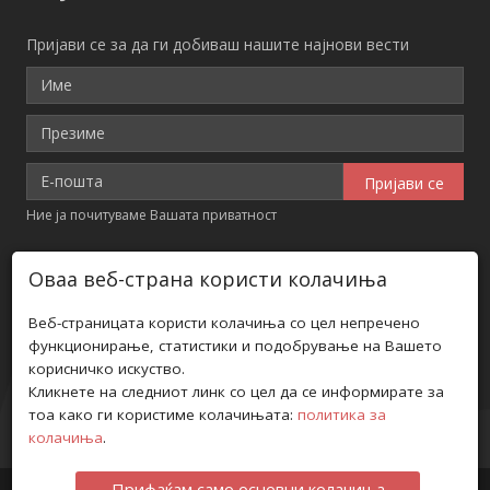
Пријави се за да ги добиваш нашите најнови вести
Ние ја почитуваме Вашата приватност
КОНТАКТ ИНФОРМАЦИИ
Оваа веб-страна користи колачиња
Адреса: 5та Прилепска Бригада бр. 8
Веб-страницата користи колачиња со цел непречено
функционирање, статистики и подобрување на Вашето
Телефон: +389 (0) 70 208 656
корисничко искуство.
Кликнете на следниот линк со цел да се информирате за
Е-пошта: estrada@t.mk
тоа како ги користиме колачињата:
политика за
колачиња
.
Прифаќам само основни колачиња