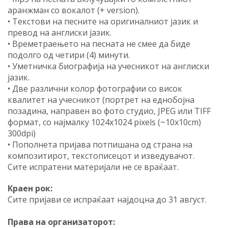
аранжман со вокалот (+ version).
•
Текстови на песните на оригиналниот јазик и
превод на англиски јазик.
•
Времетраењето на песната не смее да биде
подолго од четири (4) минути.
•
Уметничка биографија на учесникот на англиски
јазик.
•
Две различни колор фотографии со висок
квалитет на учесникот (портрет на еднобојна
позадина, направен во фото студио, JPEG или TIFF
формат, со најмалку 1024x1024 pixels (~10x10cm)
300dpi)
•
Пополнета пријава потпишана од страна на
композитирот, текстописецот и изведувачот.
Сите испратени материјали не се враќаат.
Краен рок:
Сите пријави се испраќаат најдоцна до 31 август.
Права на организаторот: